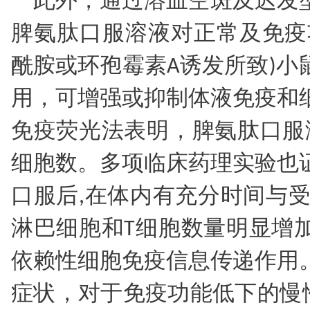
此外，通过溶血空斑及迟发
脾氨肽口服溶液对正常及免疫
酰胺或环孢霉素A诱发所致)小
用，可增强或抑制体液免疫和
免疫荧光法表明，脾氨肽口服
细胞数。多项临床药理实验也
口服后,在体内有充分时间与受
淋巴细胞和T细胞数量明显增
依赖性细胞免疫信息传递作用
症状，对于免疫功能低下的慢性