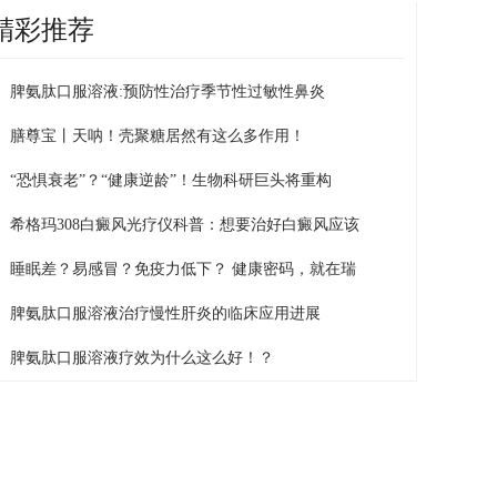
精彩推荐
脾氨肽口服溶液:预防性治疗季节性过敏性鼻炎
膳尊宝丨天呐！壳聚糖居然有这么多作用！
“恐惧衰老”？“健康逆龄”！生物科研巨头将重构
希格玛308白癜风光疗仪科普：想要治好白癜风应该
睡眠差？易感冒？免疫力低下？ 健康密码，就在瑞
脾氨肽口服溶液治疗慢性肝炎的临床应用进展
脾氨肽口服溶液疗效为什么这么好！？