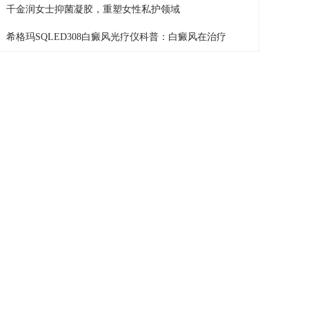
千金润女士抑菌凝胶，重塑女性私护领域
希格玛SQLED308白癜风光疗仪科普：白癜风在治疗