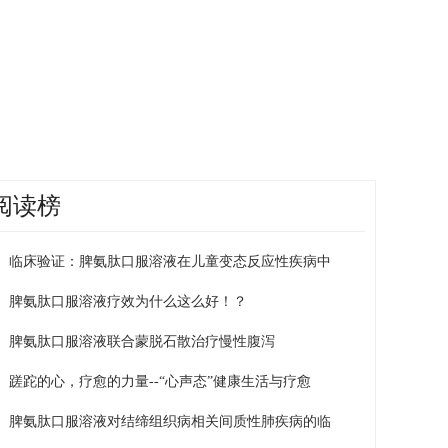
阅读榜
临床验证：脾氨肽口服溶液在儿童变态反应性疾病中
脾氨肽口服溶液疗效为什么这么好！？
脾氨肽口服溶液联合蒙脱石散治疗慢性腹泻
蹉跎的心，疗愈的力量--“心声态”健康生活与疗愈
脾氨肽口服溶液对结缔组织病相关间质性肺疾病的临