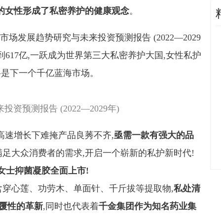
的女性形成了私密养护的健康观念
。
发展趋势研究与未来投资预测报告 (2022—2029
达到617亿,一跃成为世界第三大私密养护大国,女性私护
将是下一个千亿蓝海市场。
来投资预测报告
(2022
—
2029
年)
高速增长下难掩产品良莠不齐,
亟需一款有强大的品
满足大众消费者的需求,开启一个崭新的私护新时代!
)女士抑菌凝胶全面上市!
含穿心莲、功劳木、单面针、千斤拔等提取物,
私处清
颠覆性的革新
,同时也代表着
千金集团作为知名药业集