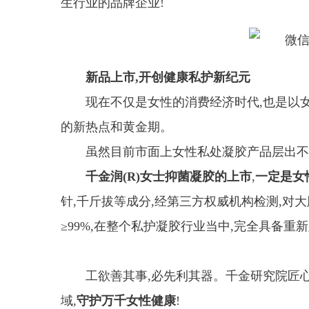
生行业的品牌企业!
新品上市,开创健康私护新纪元
现在不仅是女性的消费经济时代,也是以
的新热点和黄金期。
虽然目前市面上女性私处凝胶产品层出不
千金润(R)女士抑菌凝胶的上市
,
一定是女
针,千斤拔等成分,经第三方权威机构检测,对
≥99%,在整个私护凝胶行业当中,完全具备重
工欲善其事,必先利其器。千金研究院匠
域,
守护万千女性健康
!