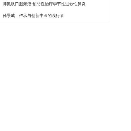
脾氨肽口服溶液:预防性治疗季节性过敏性鼻炎
孙景威：传承与创新中医的践行者