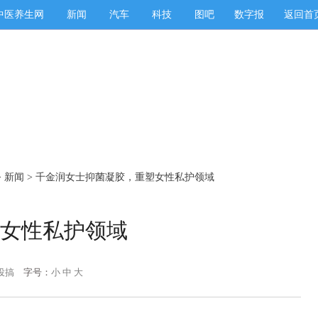
中医养生网
新闻
汽车
科技
图吧
数字报
返回首
>
新闻
> 千金润女士抑菌凝胶，重塑女性私护领域
女性私护领域
投搞
字号：
小
中
大