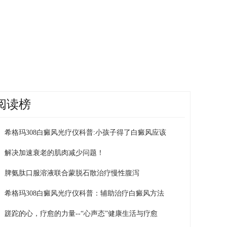
阅读榜
希格玛308白癜风光疗仪科普:小孩子得了白癜风应该
解决加速衰老的肌肉减少问题！
脾氨肽口服溶液联合蒙脱石散治疗慢性腹泻
希格玛308白癜风光疗仪科普：辅助治疗白癜风方法
蹉跎的心，疗愈的力量--“心声态”健康生活与疗愈