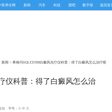
中医养生网
新闻
汽车
科技
图吧
数字报
返回首
>
新闻
> 希格玛SQLED308白癜风光疗仪科普：得了白癜风怎么治疗呢？
风光疗仪科普：得了白癜风怎么治
投搞
字号：
小
中
大