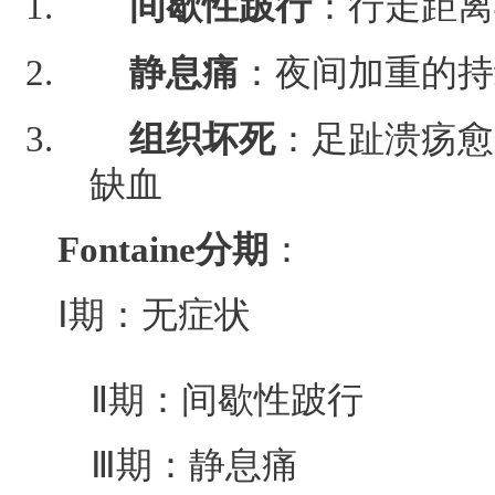
间歇性跛行
：行走距离
静息痛
：夜间加重的持
组织坏死
：足趾溃疡愈
缺血
Fontaine分期
：
Ⅰ期：无症状
Ⅱ期：间歇性跛行
Ⅲ期：静息痛