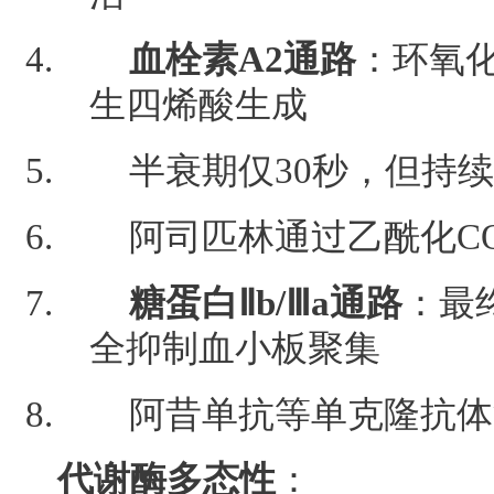
血栓素A2通路
：环氧化
生四烯酸生成
半衰期仅30秒，但持
阿司匹林通过乙酰化CO
糖蛋白Ⅱb/Ⅲa通路
：最
全抑制血小板聚集
阿昔单抗等单克隆抗体
代谢酶多态性
：