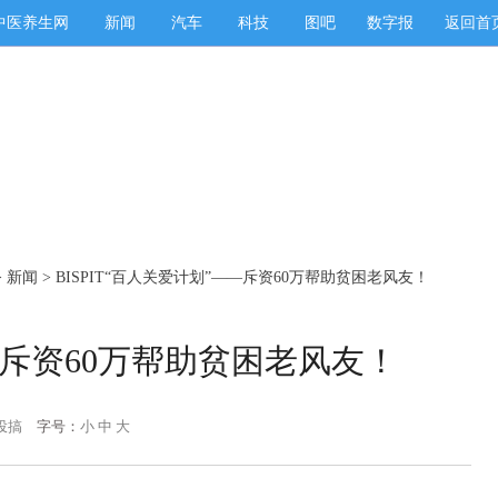
中医养生网
新闻
汽车
科技
图吧
数字报
返回首
>
新闻
> BISPIT“百人关爱计划”——斥资60万帮助贫困老风友！
——斥资60万帮助贫困老风友！
投搞
字号：
小
中
大